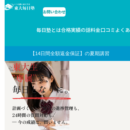
お問い合わせ
東大毎日塾とは
合格実績の話
料金
口コミ
よくあ
【14日間全額返金保証】の夏期講習
東大生
が
“専属”
で、
毎日となりに。
計画づくりも、毎日の進捗管理も、
24時間の質問対応も。
— 今の成績は、問いません。