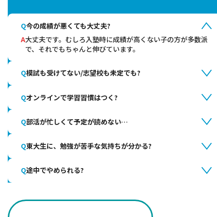
Q
今の成績が悪くても大丈夫?
A
大丈夫です。むしろ入塾時に成績が高くない子の方が多数派
で、それでもちゃんと伸びています。
Q
模試も受けてない/志望校も未定でも?
Q
オンラインで学習習慣はつく?
Q
部活が忙しくて予定が読めない…
Q
東大生に、勉強が苦手な気持ちが分かる?
Q
途中でやめられる?