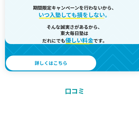
期間限定キャンペーンを行わないから、
いつ入塾しても損をしない
。
そんな誠実さがあるから、
東大毎日塾は
優しい料金
だれにでも
です。
詳しくはこちら
口コミ
5,041
件の口コミ、
4.6
満足度は★
良い声だけでなく、
厳しい声も隠さず公開しています