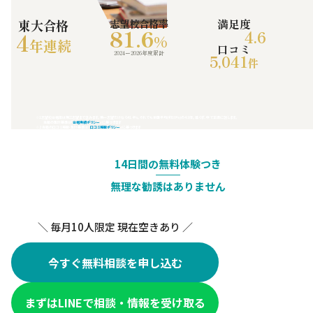
東大合格
志望校合格率
満足度
81.6
4.6
4
%
年連続
口コミ
2024ー2026年度累計
5,041
件
※1志望校合格率は第三志望まで含みます。第一志望だけなら41.4%。それでも全国平均(約10%)の4.1倍。盛らず、中で正直に話します。
当塾の集計基準は『
合格実績ポリシー
』に基づきます
※2 当塾の口コミ掲載・集計基準は『
口コミ掲載ポリシー
』に基づきます
14日間の無料体験つき
無理な勧誘はありません
＼ 毎月10人限定 現在空きあり ／
今すぐ無料相談を申し込む
まずはLINEで相談・情報を受け取る