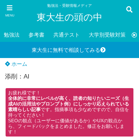
勉強法・受験情報メディア
東大生の頭の中
MENU
勉強法
参考書
共通テスト
大学別受験対策
東大生に無料で相談してみる
ホーム
添削：AI
お疲れ様です！
全体的に非常にレベルが高く、読者の知りたいニーズ（生
成AIの活用法やプロンプト例）にしっかり応えられている
素晴らしい記事
です。指摘事項も少なめですので、自信を
持ってください！
SEOの観点（ユーザーに価値があるか）やUXの観点か
ら、フィードバックをまとめました。修正をお願いしま
す！