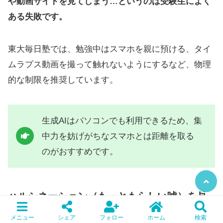
や動画サイトを見てしまう…というのは受験生によく
ある失敗です。
東大毎日塾では、勉強中はスマホを親に預ける、タイ
ムラプス動画を撮って触れないようにするなど、物理
的な制限を推奨しています。
生成AIはパソコンでも利用できるため、集
中力を妨げがちなスマホとは距離を取る
のがおすすめです。
ハルシネーション（もっともらしい嘘）を見
抜く批判的視点を持つ
メニュー
シェア
フォロー
ホーム
検索