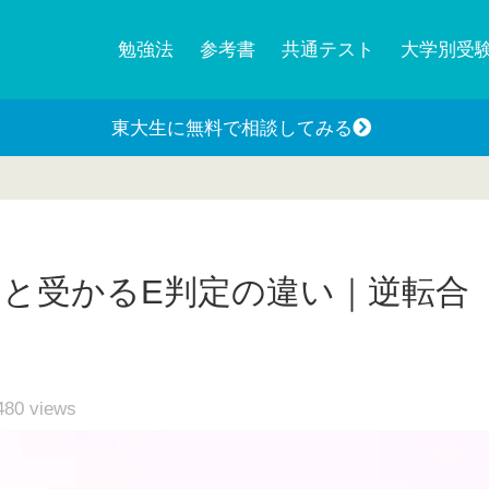
勉強法
参考書
共通テスト
大学別受
東大生に無料で相談してみる
定と受かるE判定の違い｜逆転合
480
views