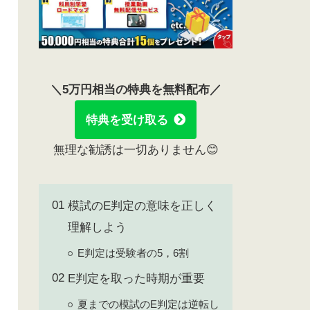
＼5万円相当の特典を無料配布／
特典を受け取る
無理な勧誘は一切ありません😊
模試のE判定の意味を正しく
理解しよう
E判定は受験者の5，6割
E判定を取った時期が重要
夏までの模試のE判定は逆転し