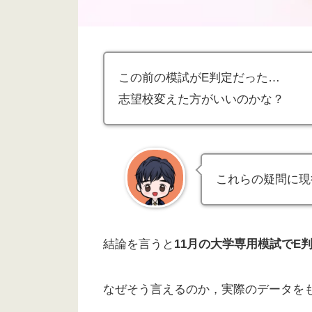
この前の模試がE判定だった…
志望校変えた方がいいのかな？
これらの疑問に現
結論を言うと
11月の大学専用模試でE
なぜそう言えるのか，実際のデータを