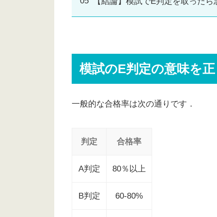
【結論】模試でE判定を取ったら
模試のE判定の意味を
一般的な合格率は次の通りです．
判定
合格率
A判定
80％以上
B判定
60-80%