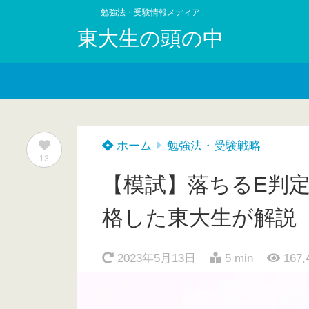
勉強法・受験情報メディア
東大生の頭の中
ホーム
勉強法・受験戦略
13
【模試】落ちるE判
格した東大生が解説
2023年5月13日
5 min
167,