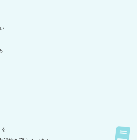
い
る
きる