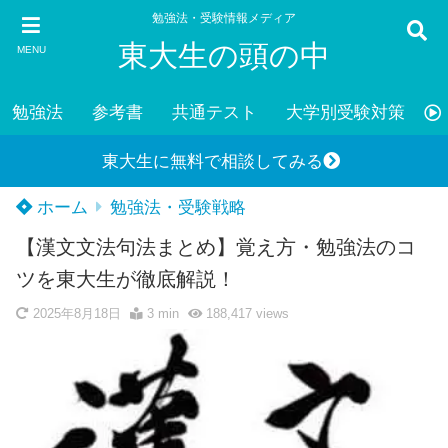
勉強法・受験情報メディア
東大生の頭の中
MENU
勉強法
参考書
共通テスト
大学別受験対策
東大生に無料で相談してみる
ホーム
勉強法・受験戦略
【漢文文法句法まとめ】覚え方・勉強法のコ
ツを東大生が徹底解説！
2025年8月18日
3 min
188,417
views