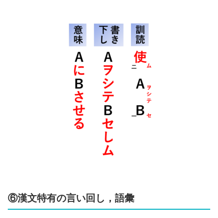
⑥漢文特有の言い回し，語彙