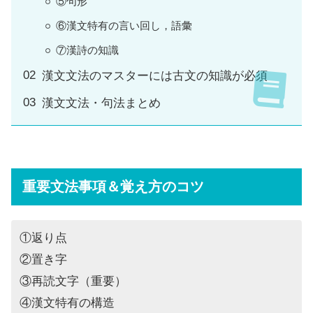
⑤句形
⑥漢文特有の言い回し，語彙
⑦漢詩の知識
漢文文法のマスターには古文の知識が必須
漢文文法・句法まとめ
重要文法事項＆覚え方のコツ
①返り点
②置き字
③再読文字（重要）
④漢文特有の構造