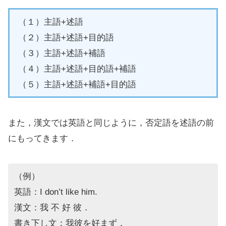
（１）主語+述語
（２）主語+述語+目的語
（３）主語+述語+補語
（４）主語+述語+目的語+補語
（５）主語+述語+補語+目的語
また，漢文では英語と同じように，否定語を述語の前
にもってきます．
（例）
英語：I don’t like him.
漢文：我 不 好 彼．
書き下し文：我彼を好まず．