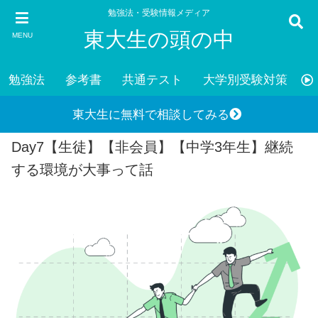
勉強法・受験情報メディア
東大生の頭の中
MENU
勉強法
参考書
共通テスト
大学別受験対策
東大生に無料で相談してみる
Day7【生徒】【非会員】【中学3年生】継続
する環境が大事って話