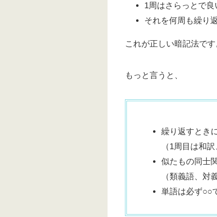
1周はさらっとで良
それを何周も繰り
これが正しい暗記法です
もっと言うと、
繰り返すとき
（1周目は和訳
似たもの同士
（類義語、対
単語は必ず○○