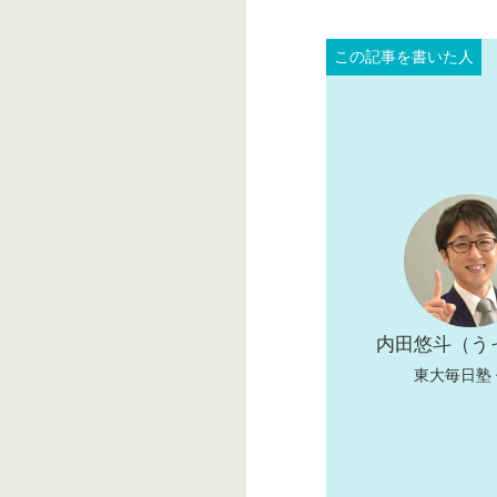
内田悠斗（う
東大毎日塾