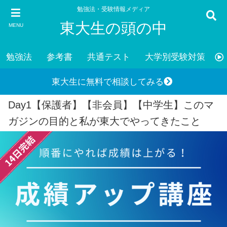
勉強法・受験情報メディア
東大生の頭の中
MENU
勉強法
参考書
共通テスト
大学別受験対策
東大生に無料で相談してみる
Day1【保護者】【非会員】【中学生】このマ
ガジンの目的と私が東大でやってきたこと