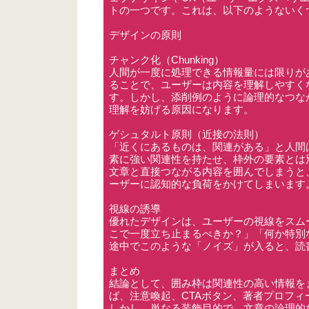
トの一つです。これは、以下のようないく
デザインの原則
チャンク化（Chunking）
人間が一度に処理できる情報量には限りが
ることで、ユーザーは内容を理解しやすく
す。しかし、添削例のように論理的なつな
理解を妨げる原因になります。
ゲシュタルト原則（近接の法則）
「近くにあるものは、関連がある」と人間
素に強い関連性を持たせ、枠外の要素とは
文章と直接つながる内容を囲んでしまうと
ーザーに認知的な負荷をかけてしまいます
視線の誘導
優れたデザインは、ユーザーの視線をスム
こで一度立ち止まるべきか？」「何か特別
途中でこのような「ノイズ」が入ると、読
まとめ
結論として、囲み枠は関連性の高い情報を
ば、注意喚起、CTAボタン、著者プロフ
しかし、単なる装飾目的で、文章の論理的