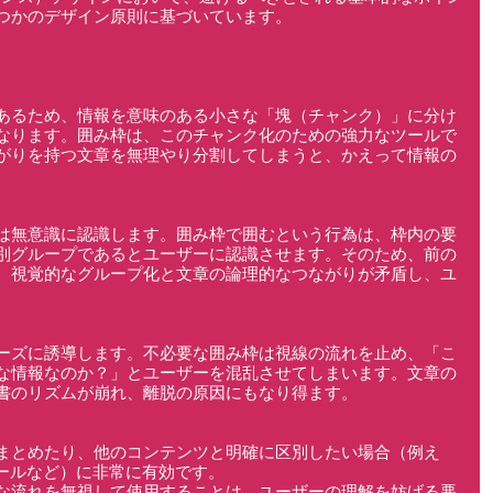
つかのデザイン原則に基づいています。
あるため、情報を意味のある小さな「塊（チャンク）」に分け
なります。囲み枠は、このチャンク化のための強力なツールで
がりを持つ文章を無理やり分割してしまうと、かえって情報の
は無意識に認識します。囲み枠で囲むという行為は、枠内の要
別グループであるとユーザーに認識させます。そのため、前の
、視覚的なグループ化と文章の論理的なつながりが矛盾し、ユ
。
ーズに誘導します。不必要な囲み枠は視線の流れを止め、「こ
な情報なのか？」とユーザーを混乱させてしまいます。文章の
書のリズムが崩れ、離脱の原因にもなり得ます。
まとめたり、他のコンテンツと明確に区別したい場合（例え
ィールなど）に非常に有効です。
な流れを無視して使用することは、ユーザーの理解を妨げる悪