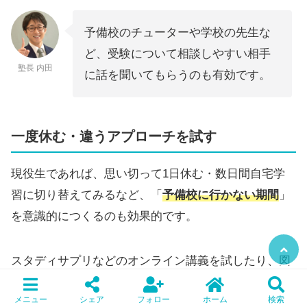
予備校のチューターや学校の先生な
ど、受験について相談しやすい相手
塾長 内田
に話を聞いてもらうのも有効です。
一度休む・違うアプローチを試す
現役生であれば、思い切って1日休む・数日間自宅学
習に切り替えてみるなど、「
予備校に行かない期間
」
を意識的につくるのも効果的です。
スタディサプリなどのオンライン講義を試したり、図
書館で過去問を解いたりと、別の方法で勉強をしてみ
メニュー
シェア
フォロー
ホーム
検索
ると気分転換にもなります。