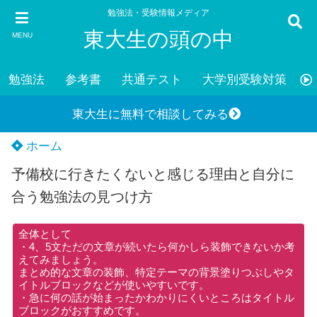
勉強法・受験情報メディア
東大生の頭の中
MENU
勉強法
参考書
共通テスト
大学別受験対策
東大生に無料で相談してみる
ホーム
予備校に行きたくないと感じる理由と自分に
合う勉強法の見つけ方
全体として
・4、5文ただの文章が続いたら何かしら装飾できないか考
えてみましょう。
まとめ的な文章の装飾、特定テーマの背景塗りつぶしやタ
イトルブロックなどが使いやすいです。
・急に何の話が始まったかわかりにくいところはタイトル
ブロックがおすすめです。