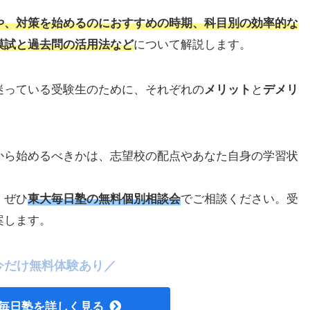
や
、
対策
を始めるのに
おすすめの時期、科目別の効率的な
模試と過去問の活用法など
について解説します。
迷っている受験生のために、それぞれの
メリット
と
デメリ
から始めるべきかは、志望校の配点やあなた自身の学習状
、ぜひ
東大毎日塾の無料個別相談会
でご相談ください。受
案します。
今だけ無料体験あり／
毎日塾を詳しく見る