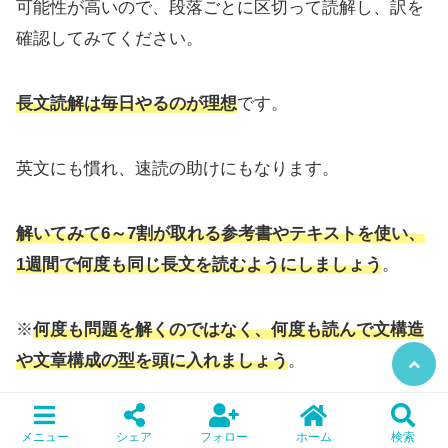
可能性が高いので、段落ごとに区切って読解し、訳を
確認してみてください。
長文読解は毎日やるのが理想
です。
英文にも慣れ、速読の助けにもなります。
解いてみて6～7割が取れる参考書やテキストを使い、
1週間で何度も同じ長文を読むようにしましょう
。
※
何度も問題を解くのではなく、何度も読んで文構造
や文章構成の型を頭に入れましょう
。
⑥共通テストの演習を始める
メニュー
シェア
フォロー
ホーム
検索