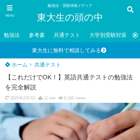
勉強法・受験情報メディア
東大生の頭の中
MENU
勉強法
参考書
共通テスト
大学別受験対策
東大生に無料で相談してみる
ホーム
共通テスト
【これだけでOK！】英語共通テストの勉強法
を完全解説
2025年2月3日
11 min
6,165
views