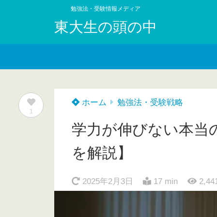
勉強法・受験情報メディア
東大生の頭の中
ホーム
勉強法・受験戦略
1
学力が伸びない本当
を解説】
2025年2月3日
17 min
2,44