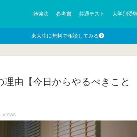
勉強法
参考書
共通テスト
大学別受
東大生に無料で相談してみる
の理由【今日からやるべきこと
1
views