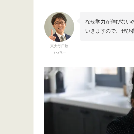
なぜ学力が伸びない
いきますので、ぜひ
東大毎日塾
うっちー