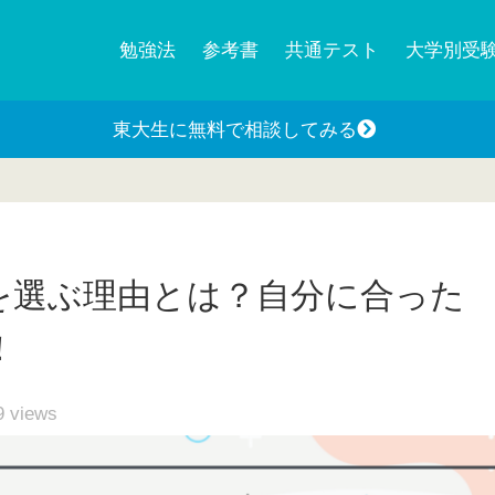
勉強法
参考書
共通テスト
大学別受
東大生に無料で相談してみる
を選ぶ理由とは？自分に合った
！
9
views