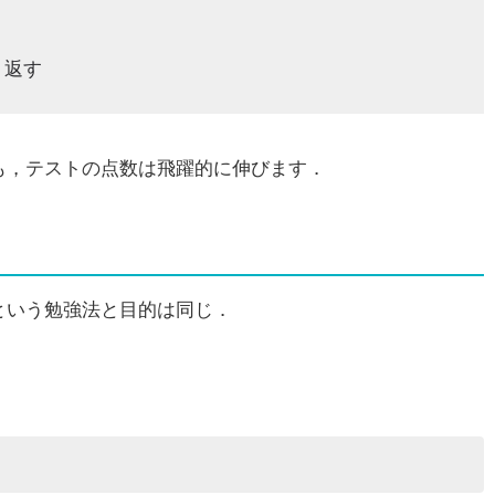
り返す
も，テストの点数は飛躍的に伸びます．
という勉強法と目的は同じ．