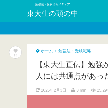
勉強法・受験情報メディア
東大生の頭の中
ホーム
勉強法・受験戦略
15
【東大生直伝】勉強
人には共通点があっ
2025年2月3日
3 min
25,29