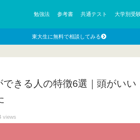
勉強法
参考書
共通テスト
大学別受
東大生に無料で相談してみる
ができる人の特徴6選｜頭がいい
た
4
views