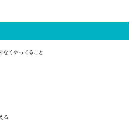
外なくやってること
える