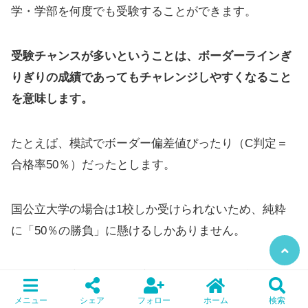
学・学部を何度でも受験することができます。
受験チャンスが多いということは、ボーダーラインぎ
りぎりの成績であってもチャレンジしやすくなること
を意味します。
たとえば、模試でボーダー偏差値ぴったり（C判定＝
合格率50％）だったとします。
国公立大学の場合は1校しか受けられないため、純粋
に「50％の勝負」に懸けるしかありません。
しかし、私立大学で合格率50%の学校を3校受験した場
合、「どこか1校でも受かる確率」は87.5%まで跳ね上
メニュー
シェア
フォロー
ホーム
検索