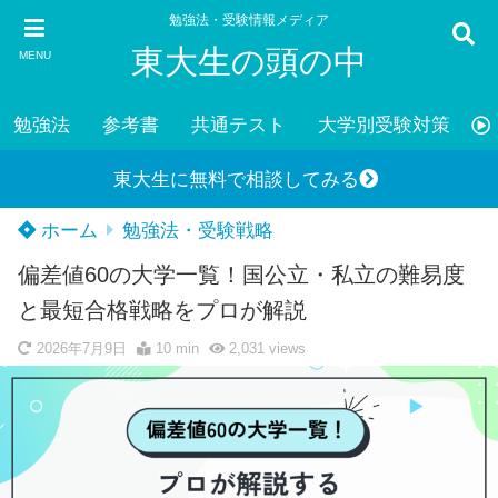
勉強法・受験情報メディア
東大生の頭の中
MENU
勉強法
参考書
共通テスト
大学別受験対策
東大生に無料で相談してみる
ホーム
勉強法・受験戦略
偏差値60の大学一覧！国公立・私立の難易度
と最短合格戦略をプロが解説
2026年7月9日
10 min
2,031
views