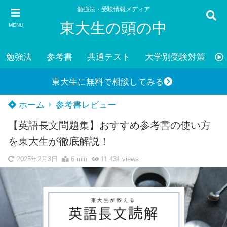
勉強法・受験情報メディア
東大生の頭の中
MENU
勉強法
参考書
共通テスト
大学別受験対策
東大生に無料で相談してみる
ホーム
参考書レビュー
【英語長文問題集】おすすめ参考書の使い方
を東大生が徹底解説！
2025年2月3日
6 min
11,431
views