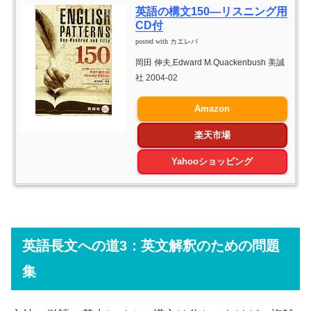
英語の構文150―リスニング用
CD付
posted with
カエレバ
岡田 伸夫,Edward M.Quackenbush 美誠
社 2004-02
Amazon
楽天市場
Yahooショッピング
英語長文への道3：英文解釈のための問題
集