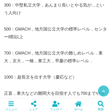
300：中堅私立大学，あんまり長いとやる気が…とい
う人向け
500：GMACH，地方国公立大学の標準レベル，センタ
ー8割以上
700：GMACH，地方国公立大学の難しめレベル．東
大，京大，一橋，東工大，早慶の標準レベル．
1000：超長文を出す大学（慶応など）
正直，東大などの難関大を目指す人でも700までやっ
ていれば十分合格可能です．万人受けするのは500か
な．志望校がめっちゃ長い長文問題を出すなら1000を
メニュー
シェア
フォロー
ホーム
検索