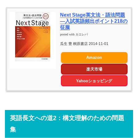
Next Stage英文法・語法問題
―入試英語頻出ポイント218の
征服
posted with
カエレバ
瓜生 豊 桐原書店 2014-11-01
Amazon
楽天市場
Yahooショッピング
英語長文への道2：構文理解のための問題
集