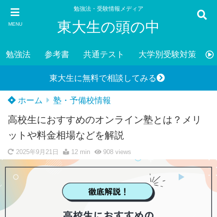
勉強法・受験情報メディア
東大生の頭の中
MENU
勉強法
参考書
共通テスト
大学別受験対策
東大生に無料で相談してみる
ホーム
塾・予備校情報
高校生におすすめのオンライン塾とは？メリ
ットや料金相場などを解説
2025年9月21日
12 min
908
views